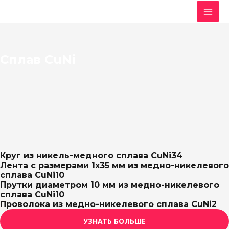
Перейти
MAI
к
MEN
содержимому
Сплав CuNi
Круг из никель-медного сплава CuNi34
Лента с размерами 1х35 мм из медно-никелевого
сплава CuNi10
Прутки диаметром 10 мм из медно-никелевого
сплава CuNi10
Проволока из медно-никелевого сплава CuNi2
УЗНАТЬ БОЛЬШЕ