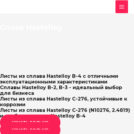
Перейти
MAI
к
MEN
содержимому
Сплав Hastelloy
Листы из сплава Hastelloy B-4 с отличными
эксплуатационными характеристиками
Сплавы Hastelloy B-2, B-3 - идеальный выбор
для бизнеса
Листы из сплава Hastelloy C-276, устойчивые к
коррозии
Листы из сплава Hastelloy C-276 (N10276, 2.4819)
и трубы из сплава Hastelloy B-4
УЗНАТЬ БОЛЬШЕ
УЗНАТЬ БОЛЬШЕ