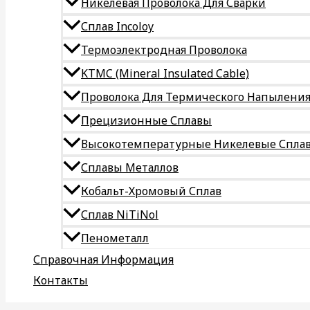
Никелевая Проволока Для Сварки
Сплав Incoloy
Термоэлектродная Проволока
KTMC (Mineral Insulated Cable)
Проволока Для Термического Напылени
Прецизионные Сплавы
Высокотемпературные Никелевые Спла
Сплавы Металлов
Кобальт-Хромовый Сплав
Сплав NiTiNol
Пенометалл
Справочная Информация
Контакты