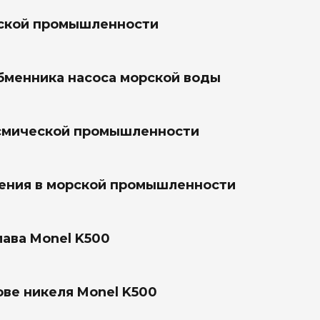
еской промышленности
обменника насоса морской воды
осмической промышленности
нения в морской промышленности
ава Monel K500
ове никеля Monel K500