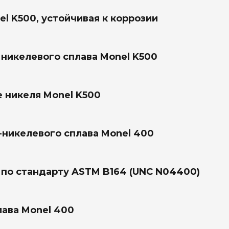
l K500, устойчивая к коррозии
никелевого сплава Monel K500
е никеля Monel K500
-никелевого сплава Monel 400
 по стандарту ASTM B164 (UNC N04400)
лава Monel 400